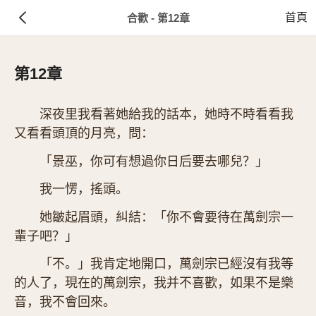
首頁
合歡 - 第12章
第12章
夜里
著
話本，
又
頂
亮，問：
「景巫，
過
后
兒？」
愣，搖
。
皺起眉
，糾結：「
待
萬劍宗
輩子吧？」
「
。」
肯定
，萬劍宗已經沒
等
，現
萬劍宗，
并
，如果
音，
回
。